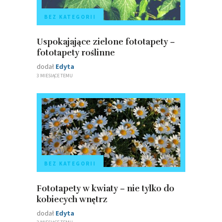
BEZ KATEGORII
Uspokajające zielone fototapety –
fototapety roślinne
dodał
Edyta
3 MIESIĄCE TEMU
BEZ KATEGORII
Fototapety w kwiaty – nie tylko do
kobiecych wnętrz
dodał
Edyta