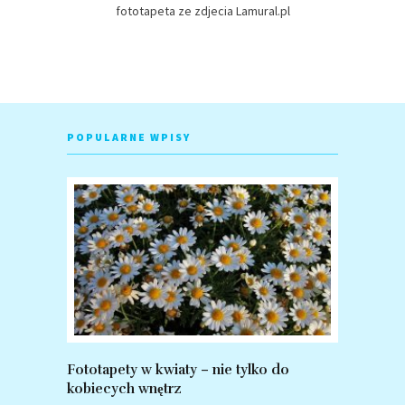
fototapeta ze zdjecia Lamural.pl
POPULARNE WPISY
Fototapety w kwiaty – nie tylko do
Fototapet
kobiecych wnętrz
zalety po