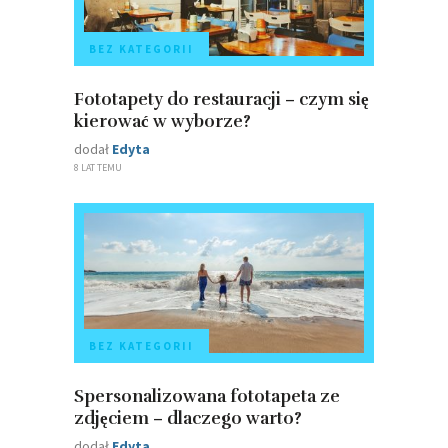
BEZ KATEGORII
Fototapety do restauracji – czym się
kierować w wyborze?
dodał
Edyta
8 LAT TEMU
BEZ KATEGORII
Spersonalizowana fototapeta ze
zdjęciem – dlaczego warto?
dodał
Edyta