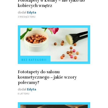
Fototapety w kwiaty – nie tylko do
kobiecych wnętrz
dodał
Edyta
3 MIESIĄCE TEMU
BEZ KATEGORII
Fototapety do salonu
kosmetycznego – jakie wzory
polecamy?
dodał
Edyta
8 LAT TEMU