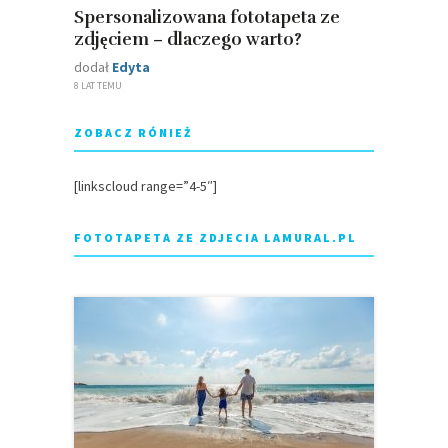
Spersonalizowana fototapeta ze
zdjęciem – dlaczego warto?
dodał
Edyta
8 LAT TEMU
ZOBACZ RÓNIEŻ
[linkscloud range=”4-5″]
FOTOTAPETA ZE ZDJECIA LAMURAL.PL