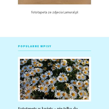
fototapeta ze zdjecia Lamural.pl
POPULARNE WPISY
Fototapety w kwiaty – nie tylko do
Fototapet