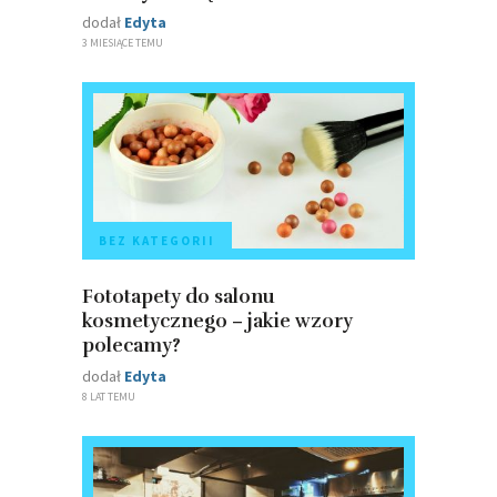
dodał
Edyta
3 MIESIĄCE TEMU
BEZ KATEGORII
Fototapety do salonu
kosmetycznego – jakie wzory
polecamy?
dodał
Edyta
8 LAT TEMU