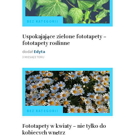
BEZ KATEGORII
Uspokajające zielone fototapety –
fototapety roślinne
dodał
Edyta
3 MIESIĄCE TEMU
BEZ KATEGORII
Fototapety w kwiaty – nie tylko do
kobiecych wnętrz