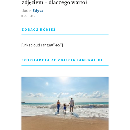
zdjęciem – dlaczego warto?
dodał
Edyta
8 LAT TEMU
ZOBACZ RÓNIEŻ
[linkscloud range=”4-5″]
FOTOTAPETA ZE ZDJECIA LAMURAL.PL