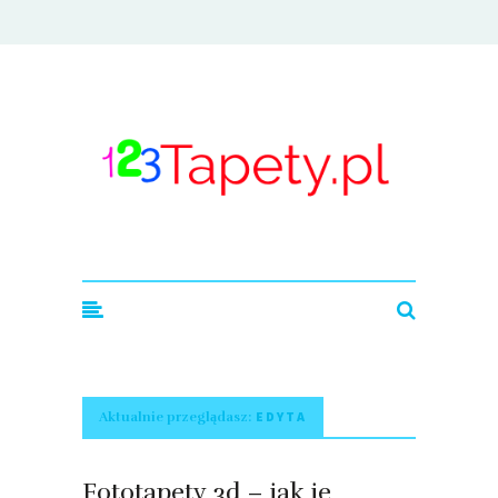
123tapety.pl
EDYTA
Aktualnie przeglądasz:
Fototapety 3d – jak je