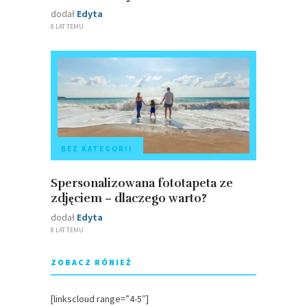
dodał
Edyta
8 LAT TEMU
BEZ KATEGORII
Spersonalizowana fototapeta ze
zdjęciem – dlaczego warto?
dodał
Edyta
8 LAT TEMU
ZOBACZ RÓNIEŻ
[linkscloud range=”4-5″]