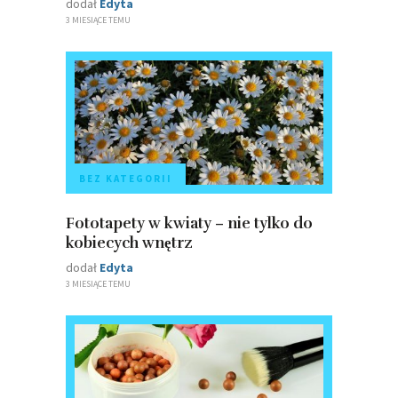
dodał
Edyta
3 MIESIĄCE TEMU
BEZ KATEGORII
Fototapety w kwiaty – nie tylko do
kobiecych wnętrz
dodał
Edyta
3 MIESIĄCE TEMU