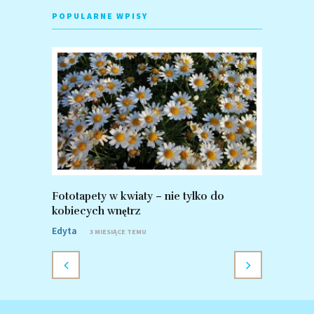
POPULARNE WPISY
Fototapety w kwiaty – nie tylko do
Fototapet
kobiecych wnętrz
zalety po
Edyta
Edyta
3 MIESIĄCE TEMU
8 