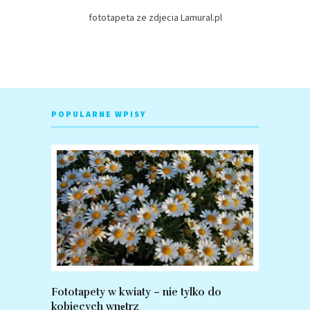
fototapeta ze zdjecia Lamural.pl
POPULARNE WPISY
Fototapety w kwiaty – nie tylko do
Fototapet
kobiecych wnętrz
zalety po