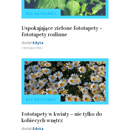
BEZ KATEGORII
Uspokajające zielone fototapety –
fototapety roślinne
dodał
Edyta
3 MIESIĄCE TEMU
BEZ KATEGORII
Fototapety w kwiaty – nie tylko do
kobiecych wnętrz
dodał
Edyta