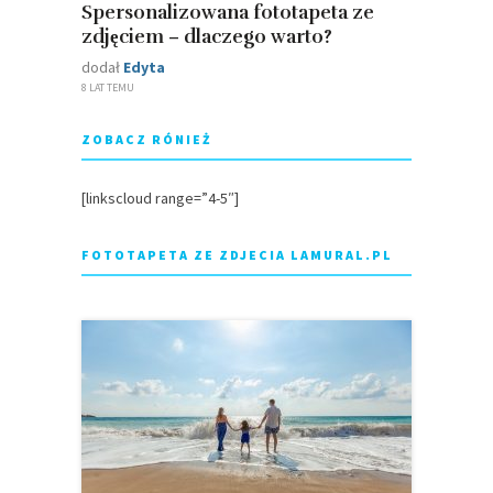
Spersonalizowana fototapeta ze
zdjęciem – dlaczego warto?
dodał
Edyta
8 LAT TEMU
ZOBACZ RÓNIEŻ
[linkscloud range=”4-5″]
FOTOTAPETA ZE ZDJECIA LAMURAL.PL