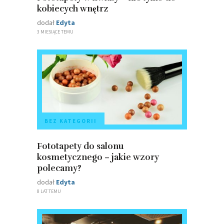
kobiecych wnętrz
dodał
Edyta
3 MIESIĄCE TEMU
BEZ KATEGORII
Fototapety do salonu
kosmetycznego – jakie wzory
polecamy?
dodał
Edyta
8 LAT TEMU