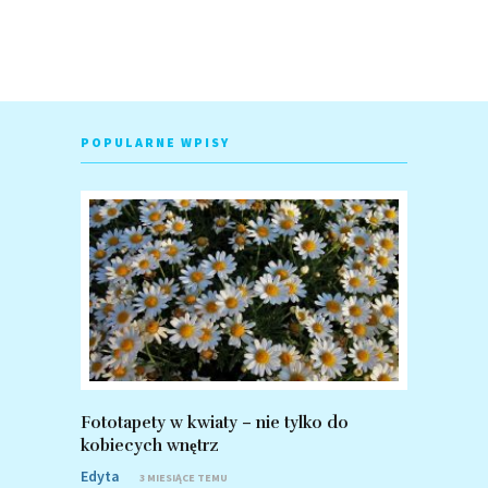
POPULARNE WPISY
Fototapety w kwiaty – nie tylko do
Fototapet
kobiecych wnętrz
zalety po
Edyta
Edyta
3 MIESIĄCE TEMU
8 