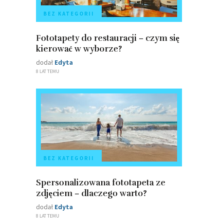
BEZ KATEGORII
Fototapety do restauracji – czym się
kierować w wyborze?
dodał
Edyta
8 LAT TEMU
BEZ KATEGORII
Spersonalizowana fototapeta ze
zdjęciem – dlaczego warto?
dodał
Edyta
8 LAT TEMU