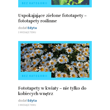
BEZ KATEGORII
Uspokajające zielone fototapety –
fototapety roślinne
dodał
Edyta
3 MIESIĄCE TEMU
BEZ KATEGORII
Fototapety w kwiaty – nie tylko do
kobiecych wnętrz
dodał
Edyta
3 MIESIĄCE TEMU