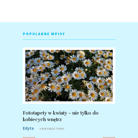
POPULARNE WPISY
Fototapety w kwiaty – nie tylko do
Fototapet
kobiecych wnętrz
zalety po
Edyta
Edyta
3 MIESIĄCE TEMU
8 