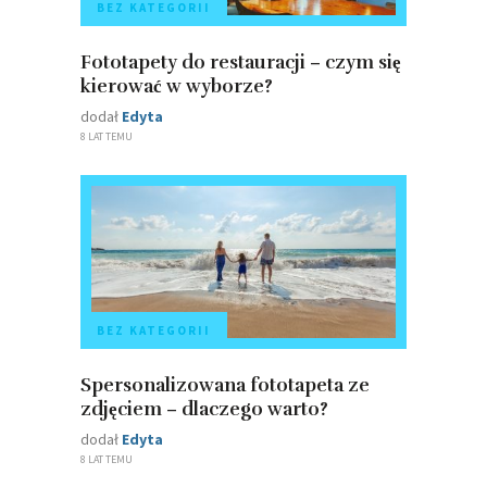
BEZ KATEGORII
Fototapety do restauracji – czym się
kierować w wyborze?
dodał
Edyta
8 LAT TEMU
BEZ KATEGORII
Spersonalizowana fototapeta ze
zdjęciem – dlaczego warto?
dodał
Edyta
8 LAT TEMU