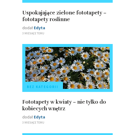
Uspokajające zielone fototapety –
fototapety roślinne
dodał
Edyta
3 MIESIĄCE TEMU
BEZ KATEGORII
Fototapety w kwiaty – nie tylko do
kobiecych wnętrz
dodał
Edyta
3 MIESIĄCE TEMU