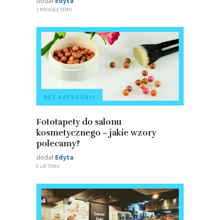
dodał
Edyta
3 MIESIĄCE TEMU
BEZ KATEGORII
Fototapety do salonu
kosmetycznego – jakie wzory
polecamy?
dodał
Edyta
8 LAT TEMU