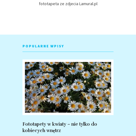
fototapeta ze zdjecia Lamural.pl
POPULARNE WPISY
Fototapety w kwiaty – nie tylko do
Fototapet
kobiecych wnętrz
zalety po