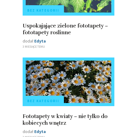
BEZ KATEGORII
Uspokajające zielone fototapety –
fototapety roślinne
dodał
Edyta
3 MIESIĄCE TEMU
BEZ KATEGORII
Fototapety w kwiaty – nie tylko do
kobiecych wnętrz
dodał
Edyta