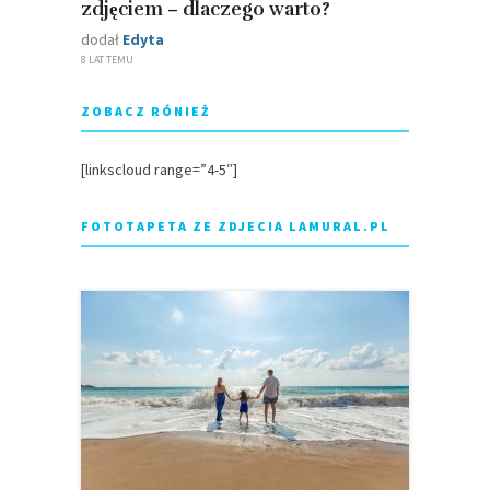
zdjęciem – dlaczego warto?
dodał
Edyta
8 LAT TEMU
ZOBACZ RÓNIEŻ
[linkscloud range=”4-5″]
FOTOTAPETA ZE ZDJECIA LAMURAL.PL