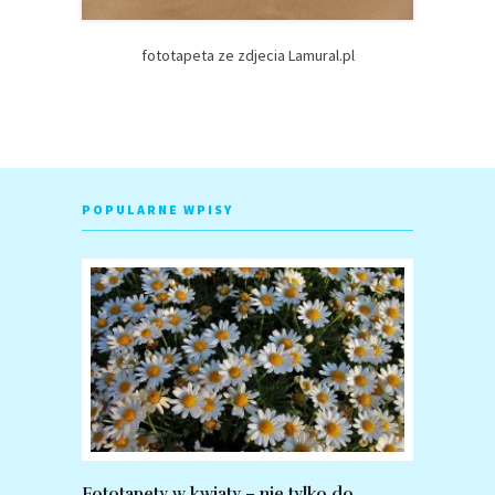
fototapeta ze zdjecia Lamural.pl
POPULARNE WPISY
Fototapety w kwiaty – nie tylko do
Fototapet