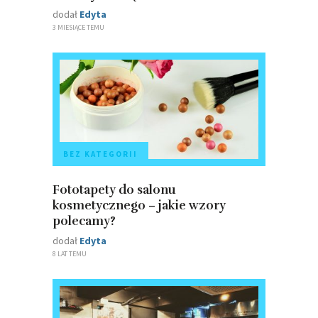
dodał
Edyta
3 MIESIĄCE TEMU
BEZ KATEGORII
Fototapety do salonu
kosmetycznego – jakie wzory
polecamy?
dodał
Edyta
8 LAT TEMU