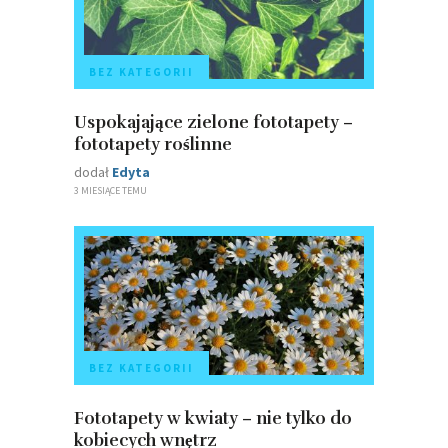
BEZ KATEGORII
Uspokajające zielone fototapety –
fototapety roślinne
dodał
Edyta
3 MIESIĄCE TEMU
BEZ KATEGORII
Fototapety w kwiaty – nie tylko do
kobiecych wnętrz