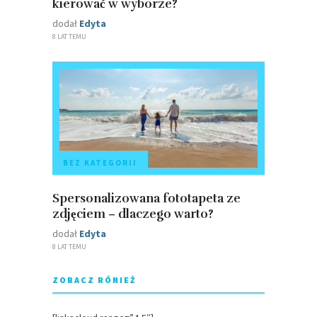
kierować w wyborze?
dodał
Edyta
8 LAT TEMU
BEZ KATEGORII
Spersonalizowana fototapeta ze
zdjęciem – dlaczego warto?
dodał
Edyta
8 LAT TEMU
ZOBACZ RÓNIEŻ