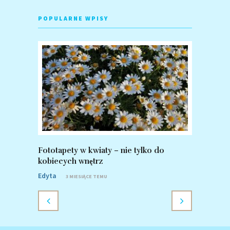
POPULARNE WPISY
Fototapety w kwiaty – nie tylko do
Fototapet
kobiecych wnętrz
zalety po
Edyta
Edyta
3 MIESIĄCE TEMU
8 