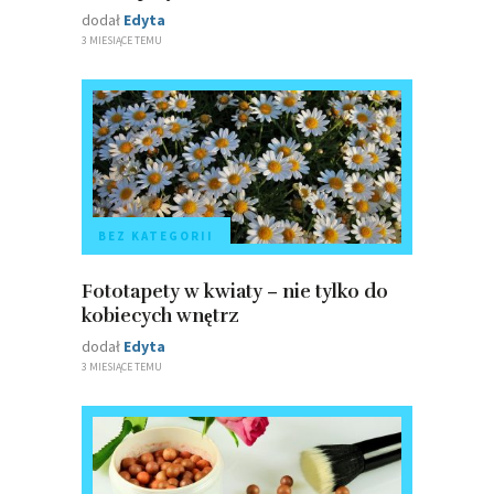
dodał
Edyta
3 MIESIĄCE TEMU
BEZ KATEGORII
Fototapety w kwiaty – nie tylko do
kobiecych wnętrz
dodał
Edyta
3 MIESIĄCE TEMU