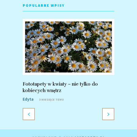
POPULARNE WPISY
Fototapety w kwiaty – nie tylko do
Fototapet
kobiecych wnętrz
zalety po
Edyta
Edyta
3 MIESIĄCE TEMU
8 