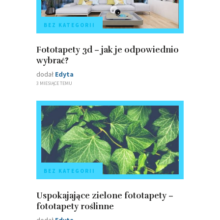
BEZ KATEGORII
Fototapety 3d – jak je odpowiednio
wybrać?
dodał
Edyta
3 MIESIĄCE TEMU
BEZ KATEGORII
Uspokajające zielone fototapety –
fototapety roślinne
dodał
Edyta