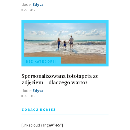
dodał
Edyta
8 LAT TEMU
BEZ KATEGORII
Spersonalizowana fototapeta ze
zdjęciem – dlaczego warto?
dodał
Edyta
8 LAT TEMU
ZOBACZ RÓNIEŻ
[linkscloud range=”4-5″]