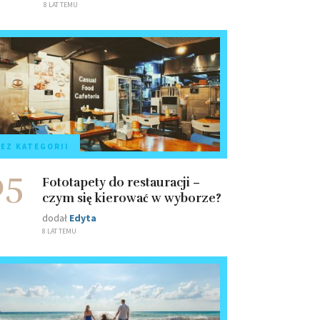
8 LAT TEMU
EZ KATEGORII
05
Fototapety do restauracji –
czym się kierować w wyborze?
dodał
Edyta
8 LAT TEMU