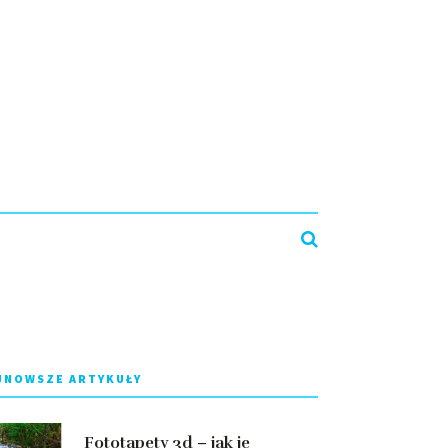
JNOWSZE ARTYKUŁY
Fototapety 3d – jak je