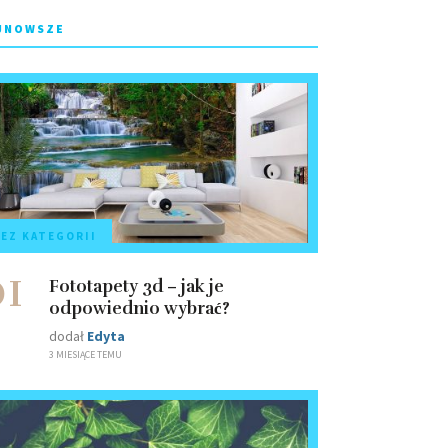
JNOWSZE
EZ KATEGORII
01
Fototapety 3d – jak je
odpowiednio wybrać?
dodał
Edyta
3 MIESIĄCE TEMU