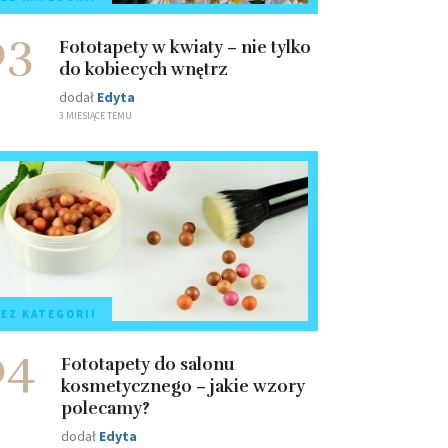
03
Fototapety w kwiaty – nie tylko
do kobiecych wnętrz
dodał
Edyta
3 MIESIĄCE TEMU
EZ KATEGORII
04
Fototapety do salonu
kosmetycznego – jakie wzory
polecamy?
dodał
Edyta