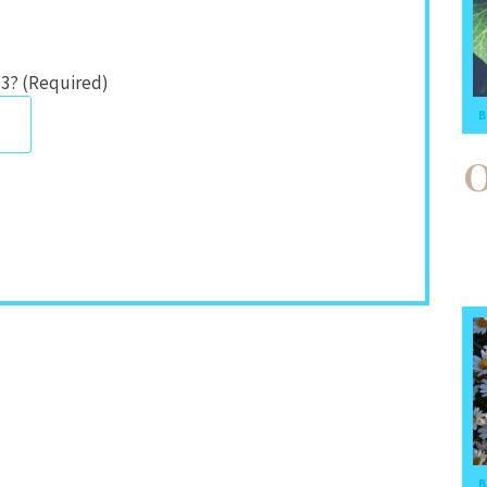
 3? (Required)
B
B