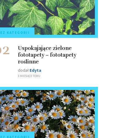
EZ KATEGORII
02
Uspokajające zielone
fototapety – fototapety
roślinne
dodał
Edyta
3 MIESIĄCE TEMU
EZ KATEGORII