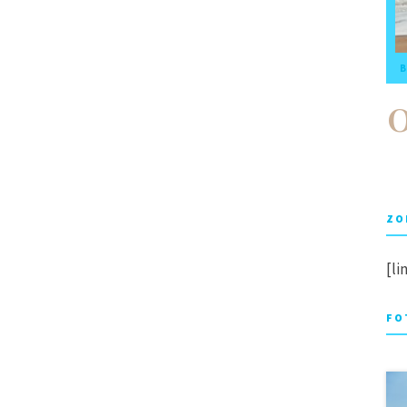
B
ZO
[li
FO