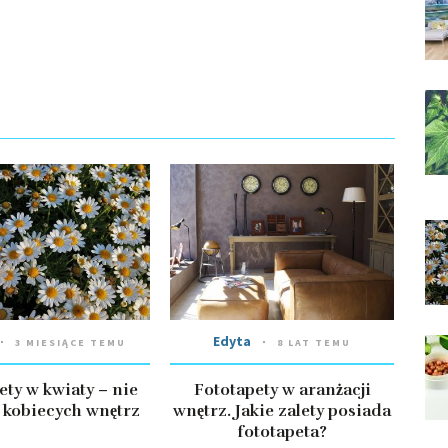
Edyta
3 MIESIĄCE TEMU
8 LAT TEMU
ety w kwiaty – nie
Fototapety w aranżacji
o kobiecych wnętrz
wnętrz. Jakie zalety posiada
fototapeta?