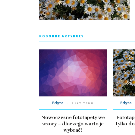
PODOBNE ARTYKUŁY
Edyta
Edyta
8 LAT TEMU
Nowoczesne fototapety we
Fototap
wzory – dlaczego warto je
tylko d
wybrać?