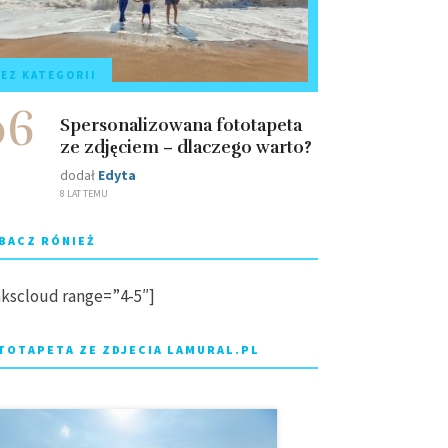
EZ KATEGORII
06
Spersonalizowana fototapeta
ze zdjęciem – dlaczego warto?
dodał
Edyta
8 LAT TEMU
BACZ RÓNIEŻ
nkscloud range=”4-5″]
TOTAPETA ZE ZDJECIA LAMURAL.PL