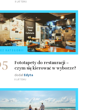
8 LAT TEMU
EZ KATEGORII
05
Fototapety do restauracji –
czym się kierować w wyborze?
dodał
Edyta
8 LAT TEMU