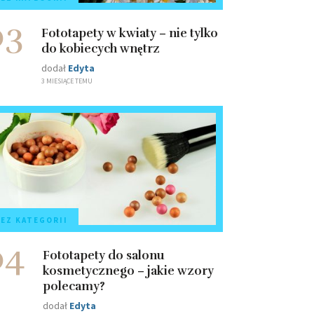
03
Fototapety w kwiaty – nie tylko
do kobiecych wnętrz
dodał
Edyta
3 MIESIĄCE TEMU
EZ KATEGORII
04
Fototapety do salonu
kosmetycznego – jakie wzory
polecamy?
dodał
Edyta