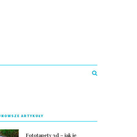
JNOWSZE ARTYKUŁY
Fototapety 3d – jak je