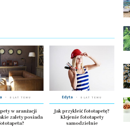
a
Edyta
8 LAT TEMU
8 LAT TEMU
pety w aranżacji
Jak przykleić fototapetę?
akie zalety posiada
Klejenie fototapety
fototapeta?
samodzielnie