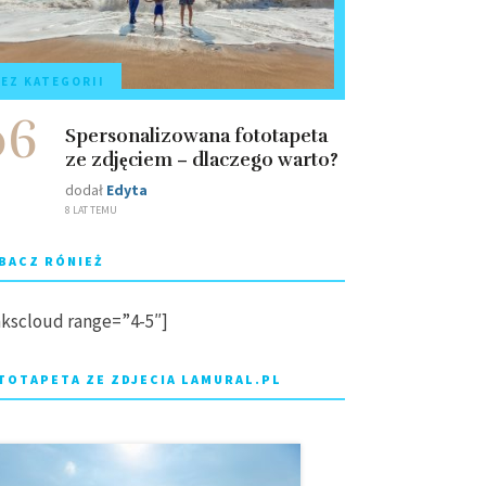
EZ KATEGORII
06
Spersonalizowana fototapeta
ze zdjęciem – dlaczego warto?
dodał
Edyta
8 LAT TEMU
BACZ RÓNIEŻ
nkscloud range=”4-5″]
TOTAPETA ZE ZDJECIA LAMURAL.PL