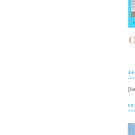
B
ZO
[li
FO