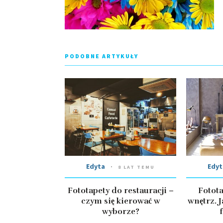
PODOBNE ARTYKUŁY
Edyta
Edyt
8 LAT TEMU
Fototapety do restauracji –
Fotota
czym się kierować w
wnętrz. J
wyborze?