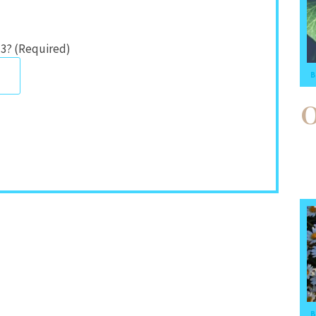
 3? (Required)
B
B