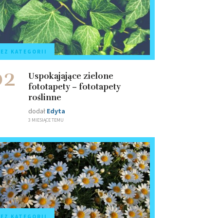
EZ KATEGORII
02
Uspokajające zielone
fototapety – fototapety
roślinne
dodał
Edyta
3 MIESIĄCE TEMU
EZ KATEGORII