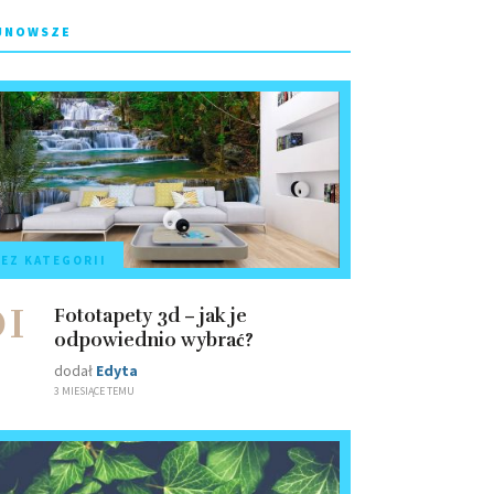
JNOWSZE
EZ KATEGORII
01
Fototapety 3d – jak je
odpowiednio wybrać?
dodał
Edyta
3 MIESIĄCE TEMU