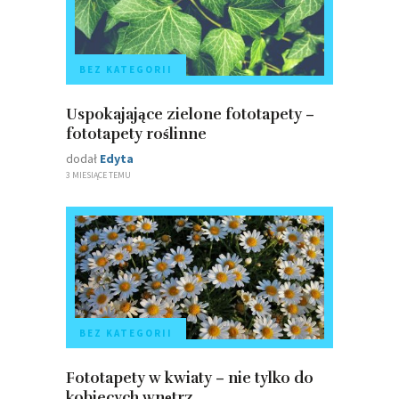
BEZ KATEGORII
Uspokajające zielone fototapety –
fototapety roślinne
dodał
Edyta
3 MIESIĄCE TEMU
BEZ KATEGORII
Fototapety w kwiaty – nie tylko do
kobiecych wnętrz