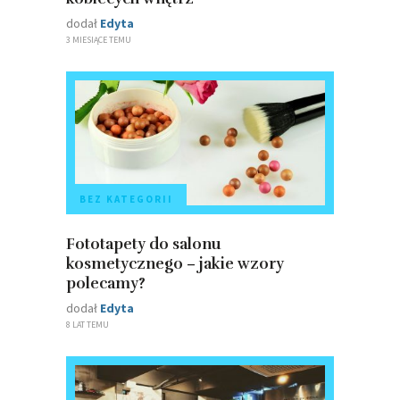
dodał
Edyta
3 MIESIĄCE TEMU
BEZ KATEGORII
Fototapety do salonu
kosmetycznego – jakie wzory
polecamy?
dodał
Edyta
8 LAT TEMU