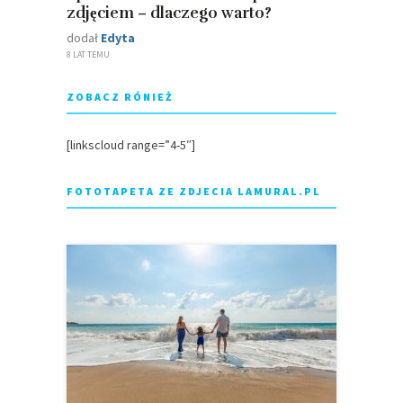
zdjęciem – dlaczego warto?
dodał
Edyta
8 LAT TEMU
ZOBACZ RÓNIEŻ
[linkscloud range=”4-5″]
FOTOTAPETA ZE ZDJECIA LAMURAL.PL