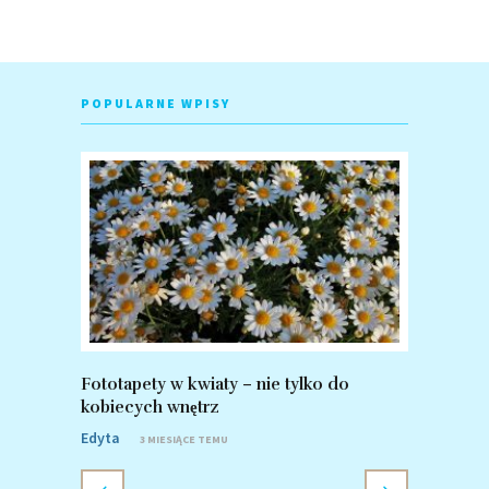
POPULARNE WPISY
Fototapety w kwiaty – nie tylko do
Fototapet
kobiecych wnętrz
zalety po
Edyta
Edyta
3 MIESIĄCE TEMU
8 