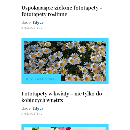
Uspokajające zielone fototapety –
fototapety roślinne
dodał
Edyta
3 MIESIĄCE TEMU
BEZ KATEGORII
Fototapety w kwiaty – nie tylko do
kobiecych wnętrz
dodał
Edyta
3 MIESIĄCE TEMU