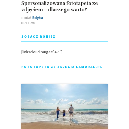
Spersonalizowana fototapeta ze
zdjęciem – dlaczego warto?
dodał
Edyta
8 LAT TEMU
ZOBACZ RÓNIEŻ
[linkscloud range=”4-5″]
FOTOTAPETA ZE ZDJECIA LAMURAL.PL