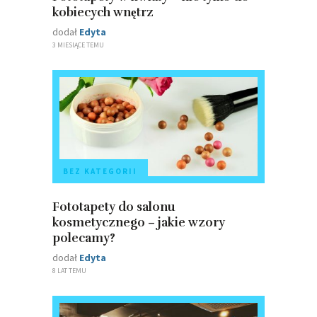
kobiecych wnętrz
dodał
Edyta
3 MIESIĄCE TEMU
BEZ KATEGORII
Fototapety do salonu
kosmetycznego – jakie wzory
polecamy?
dodał
Edyta
8 LAT TEMU