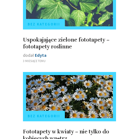
BEZ KATEGORII
Uspokajające zielone fototapety –
fototapety roślinne
dodał
Edyta
3 MIESIĄCE TEMU
BEZ KATEGORII
Fototapety w kwiaty – nie tylko do
kobiecych wnętrz