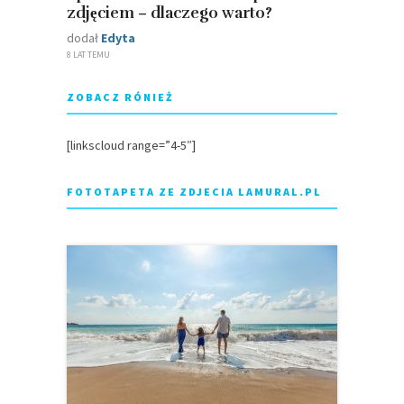
zdjęciem – dlaczego warto?
dodał
Edyta
8 LAT TEMU
ZOBACZ RÓNIEŻ
[linkscloud range=”4-5″]
FOTOTAPETA ZE ZDJECIA LAMURAL.PL