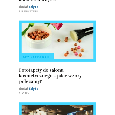
dodał
Edyta
3 MIESIĄCE TEMU
BEZ KATEGORII
Fototapety do salonu
kosmetycznego – jakie wzory
polecamy?
dodał
Edyta
8 LAT TEMU