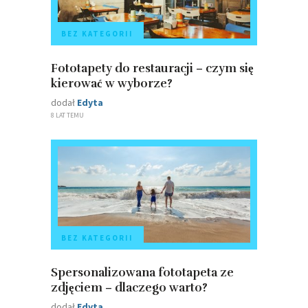
BEZ KATEGORII
Fototapety do restauracji – czym się
kierować w wyborze?
dodał
Edyta
8 LAT TEMU
BEZ KATEGORII
Spersonalizowana fototapeta ze
zdjęciem – dlaczego warto?
dodał
Edyta