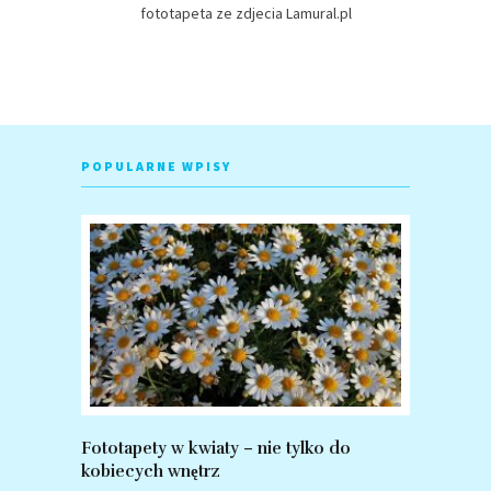
fototapeta ze zdjecia Lamural.pl
POPULARNE WPISY
Fototapety w kwiaty – nie tylko do
Fototapet
kobiecych wnętrz
zalety po