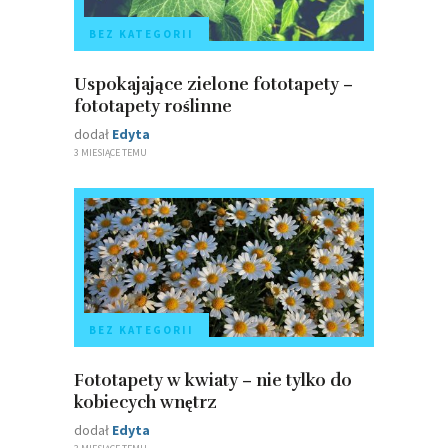
BEZ KATEGORII
Uspokajające zielone fototapety –
fototapety roślinne
dodał
Edyta
3 MIESIĄCE TEMU
BEZ KATEGORII
Fototapety w kwiaty – nie tylko do
kobiecych wnętrz
dodał
Edyta