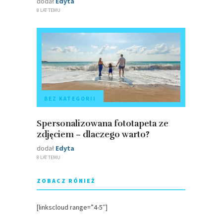
dodał
Edyta
8 LAT TEMU
BEZ KATEGORII
Spersonalizowana fototapeta ze
zdjęciem – dlaczego warto?
dodał
Edyta
8 LAT TEMU
ZOBACZ RÓNIEŻ
[linkscloud range=”4-5″]