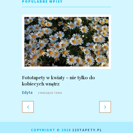
POPULARNE WPISY
Fototapety w kwiaty – nie tylko do
Fototapet
kobiecych wnętrz
zalety po
Edyta
Edyta
3 MIESIĄCE TEMU
8 
COPYRIGHT © 2018
123TAPETY.PL