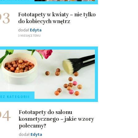
03
Fototapety w kwiaty – nie tylko
do kobiecych wnętrz
dodał
Edyta
3 MIESIĄCE TEMU
EZ KATEGORII
04
Fototapety do salonu
kosmetycznego – jakie wzory
polecamy?
dodał
Edyta