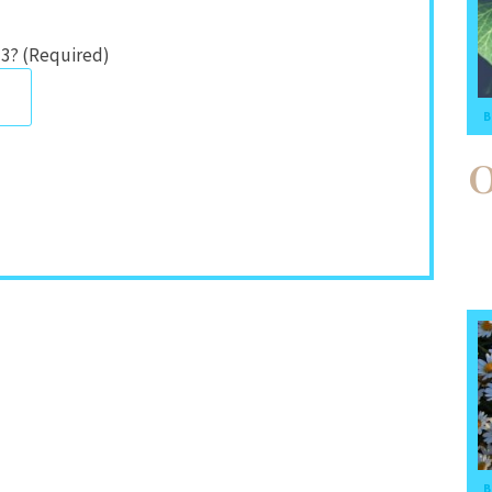
 3? (Required)
B
B