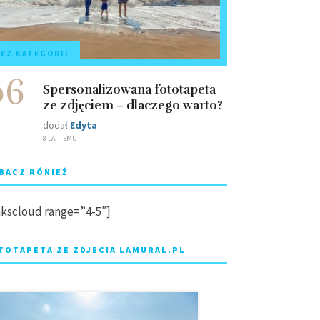
EZ KATEGORII
06
Spersonalizowana fototapeta
ze zdjęciem – dlaczego warto?
dodał
Edyta
8 LAT TEMU
BACZ RÓNIEŻ
nkscloud range=”4-5″]
TOTAPETA ZE ZDJECIA LAMURAL.PL