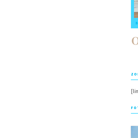
B
ZO
[li
FO