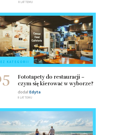
8 LAT TEMU
EZ KATEGORII
05
Fototapety do restauracji –
czym się kierować w wyborze?
dodał
Edyta
8 LAT TEMU