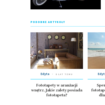
PODOBNE ARTYKUŁY
Edyta
Edyt
8 LAT TEMU
Fototapety w aranżacji
Spe
wnętrz. Jakie zalety posiada
fototap
fototapeta?
dla