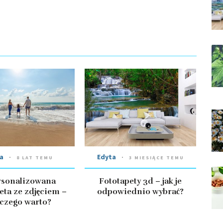
a
Edyta
8 LAT TEMU
3 MIESIĄCE TEMU
rsonalizowana
Fototapety 3d – jak je
eta ze zdjęciem –
odpowiednio wybrać?
czego warto?