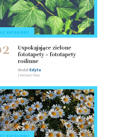
EZ KATEGORII
02
Uspokajające zielone
fototapety – fototapety
roślinne
dodał
Edyta
3 MIESIĄCE TEMU
EZ KATEGORII