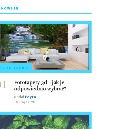
JNOWSZE
EZ KATEGORII
01
Fototapety 3d – jak je
odpowiednio wybrać?
dodał
Edyta
3 MIESIĄCE TEMU