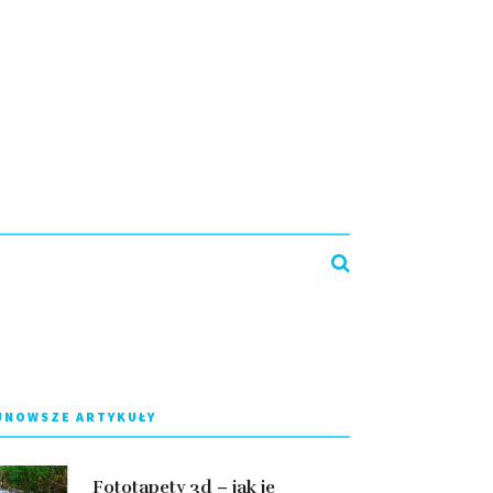
JNOWSZE ARTYKUŁY
Fototapety 3d – jak je