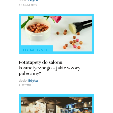
dodał
Edyta
3 MIESIĄCE TEMU
BEZ KATEGORII
Fototapety do salonu
kosmetycznego – jakie wzory
polecamy?
dodał
Edyta
8 LAT TEMU