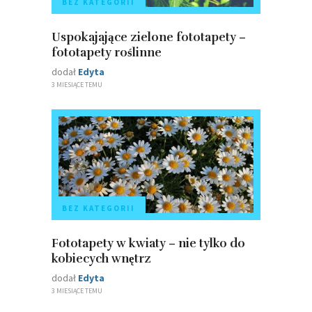
BEZ KATEGORII
Uspokajające zielone fototapety –
fototapety roślinne
dodał
Edyta
3 MIESIĄCE TEMU
BEZ KATEGORII
Fototapety w kwiaty – nie tylko do
kobiecych wnętrz
dodał
Edyta
3 MIESIĄCE TEMU