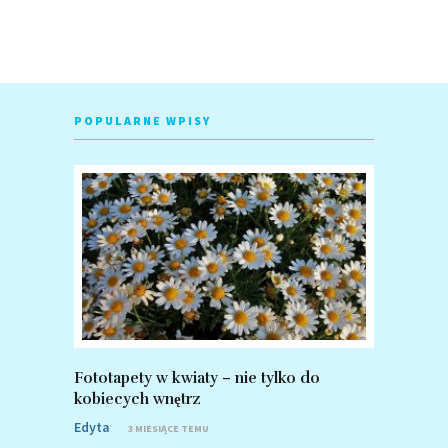
POPULARNE WPISY
Fototapety w kwiaty – nie tylko do
Fototapet
kobiecych wnętrz
zalety po
Edyta
Edyta
3 MIESIĄCE TEMU
8 