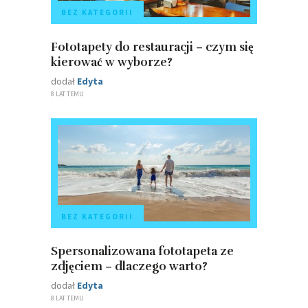
BEZ KATEGORII
Fototapety do restauracji – czym się
kierować w wyborze?
dodał
Edyta
8 LAT TEMU
BEZ KATEGORII
Spersonalizowana fototapeta ze
zdjęciem – dlaczego warto?
dodał
Edyta
8 LAT TEMU