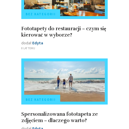
BEZ KATEGORII
Fototapety do restauracji – czym się
kierować w wyborze?
dodał
Edyta
8 LAT TEMU
BEZ KATEGORII
Spersonalizowana fototapeta ze
zdjęciem – dlaczego warto?
dodał
Edyta