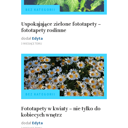
BEZ KATEGORII
Uspokajające zielone fototapety –
fototapety roślinne
dodał
Edyta
3 MIESIĄCE TEMU
BEZ KATEGORII
Fototapety w kwiaty – nie tylko do
kobiecych wnętrz
dodał
Edyta