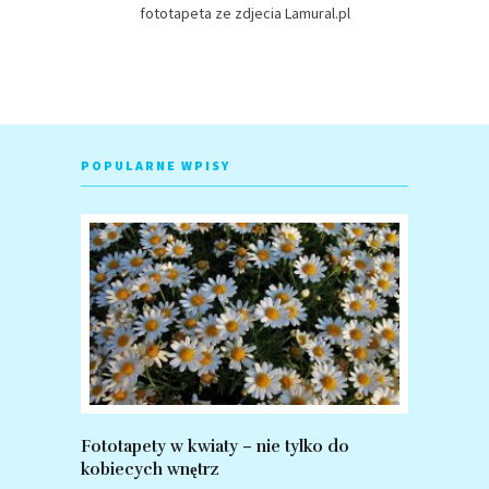
fototapeta ze zdjecia Lamural.pl
POPULARNE WPISY
Fototapety w kwiaty – nie tylko do
Fototapet
kobiecych wnętrz
zalety po