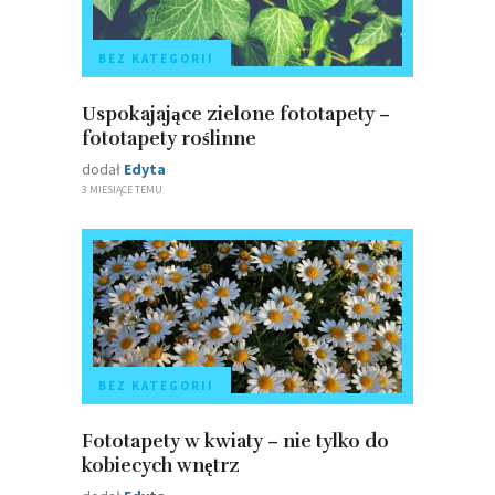
BEZ KATEGORII
Uspokajające zielone fototapety –
fototapety roślinne
dodał
Edyta
3 MIESIĄCE TEMU
BEZ KATEGORII
Fototapety w kwiaty – nie tylko do
kobiecych wnętrz