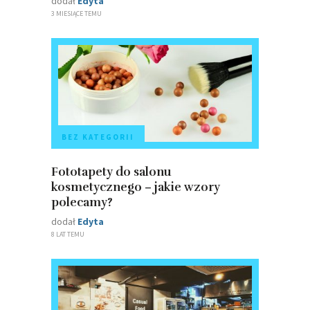
dodał
Edyta
3 MIESIĄCE TEMU
BEZ KATEGORII
Fototapety do salonu
kosmetycznego – jakie wzory
polecamy?
dodał
Edyta
8 LAT TEMU